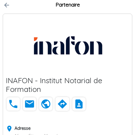
arrow_back
Partenaire
INAFON - Institut Notarial de
Formation
phone
email
public
directions
contact_page
place
Adresse