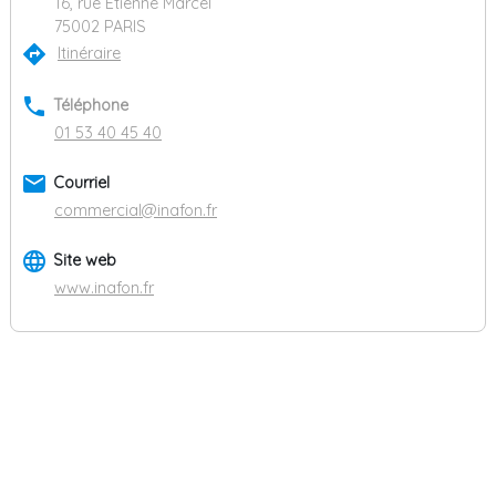
16, rue Etienne Marcel
75002 PARIS
directions
Itinéraire
phone
Téléphone
01 53 40 45 40
email
Courriel
commercial@inafon.fr
language
Site web
www.inafon.fr